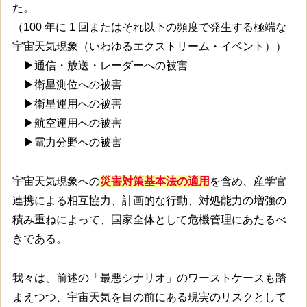
た。
（100 年に 1 回またはそれ以下の頻度で発生する極端な
宇宙天気現象（いわゆるエクストリーム・イベント））
▶通信・放送・レーダーへの被害
▶衛星測位への被害
▶衛星運用への被害
▶航空運用への被害
▶電力分野への被害
宇宙天気現象への
災害対策基本法の適用
を含め、産学官
連携による相互協力、計画的な行動、対処能力の増強の
積み重ねによって、国家全体として危機管理にあたるべ
きである。
我々は、前述の「最悪シナリオ」のワーストケースも踏
まえつつ、宇宙天気を目の前にある現実のリスクとして