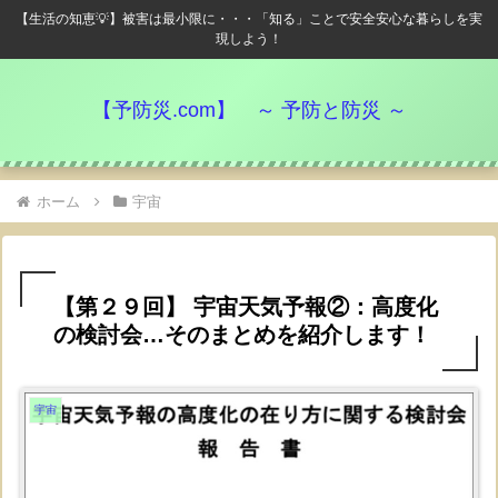
【生活の知恵💡】被害は最小限に・・・「知る」ことで安全安心な暮らしを実
現しよう！
【予防災.com】 ～ 予防と防災 ～
ホーム
宇宙
【第２９回】 宇宙天気予報②：高度化
の検討会…そのまとめを紹介します！
宇宙