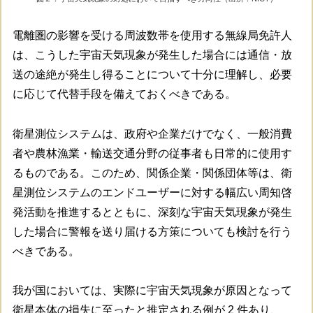
電離圏の影響を受ける周波数帯を使用する無線局免許人
は、こうした宇宙天気現象が発生した場合には通信・放
送の途絶が発生し得ることについて十分に理解し、必要
に応じて代替手段を備えておくべきである。
衛星測位システムは、政府や企業だけでなく、一般消費
者や農林漁業・輸送交通分野の従事者も日常的に使用す
るものである。このため、関係企業・関係団体等は、衛
星測位システムのエンドユーザーに対する幅広い周知啓
発活動を推進するとともに、深刻な宇宙天気現象が発生
した場合に警報を送り届ける方策についても検討を行う
べきである。
我が国においては、実際に宇宙天気現象が原因となって
衛星本体の損失に至ったと推定される例が 2 件あり、