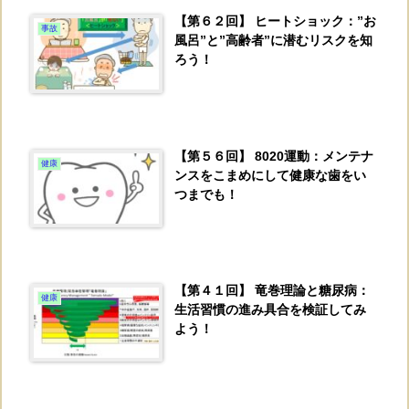
【第６２回】 ヒートショック：”お
事故
風呂”と”高齢者”に潜むリスクを知
ろう！
【第５６回】 8020運動：メンテナ
健康
ンスをこまめにして健康な歯をい
つまでも！
【第４１回】 竜巻理論と糖尿病：
健康
生活習慣の進み具合を検証してみ
よう！