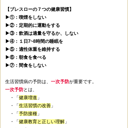
【ブレスローの７つの健康習慣】
▶①：喫煙をしない
▶②：定期的に運動をする
▶③：飲酒は適量を守るか、しない
▶④：１日7~8時間の睡眠を
▶⑤：適性体重を維持する
▶⑥：朝食を食べる
▶⑦：間食をしない
生活習慣病の予防は、
一次予防
が重要です。
一次予防
とは、
・「
健康増進
」
・「
生活習慣の改善
」
・「
予防接種
」
・「
健康教育と正しい理解
」