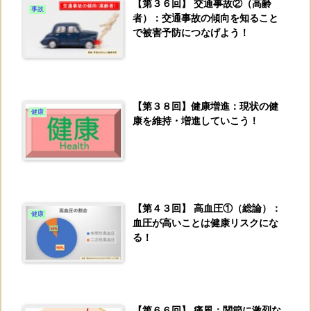
【第３６回】 交通事故②（高齢
事故
者）：交通事故の傾向を知ること
で被害予防につなげよう！
【第３８回】健康増進：現状の健
健康
康を維持・増進していこう！
【第４３回】 高血圧①（総論）：
健康
血圧が高いことは健康リスクにな
る！
【第６６回】 痛風：関節に激烈な