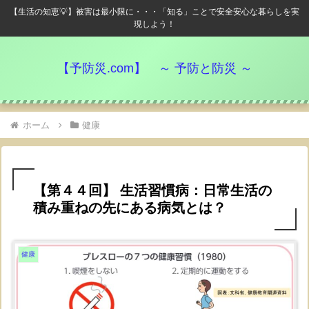
【生活の知恵💡】被害は最小限に・・・「知る」ことで安全安心な暮らしを実
現しよう！
【予防災.com】 ～ 予防と防災 ～
ホーム
健康
【第４４回】 生活習慣病：日常生活の
積み重ねの先にある病気とは？
健康