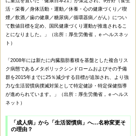
に重点を置いた「健康日本21」が策定され、9分野（食生
活・栄養／身体活動・運動／休養・心の健康づくり／喫
煙／飲酒／歯の健康／糖尿病／循環器病／がん）につい
て数値目標を定め、国民健康づくり運動が推進されるこ
とになりました。」（出所：厚生労働省，ｅ-ヘルスネッ
ト）
「2008年には新たに内臓脂肪蓄積を基盤とした複合リス
ク病態であるメタボリックシンドロームおよびその予備
群を2015年までに25％減少する目標が追加され、より強
力な生活習慣病撲滅対策として特定健診・特定保健指導
が進められています。」（出所：厚生労働省，ｅ-ヘルス
ネット）
「成人病」から「生活習慣病」へ…名称変更そ
の理由？