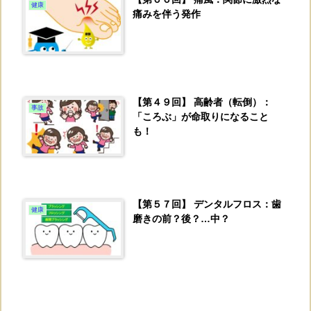
健康
痛みを伴う発作
【第４９回】 高齢者（転倒）：
事故
「ころぶ」が命取りになること
も！
【第５７回】 デンタルフロス：歯
健康
磨きの前？後？…中？