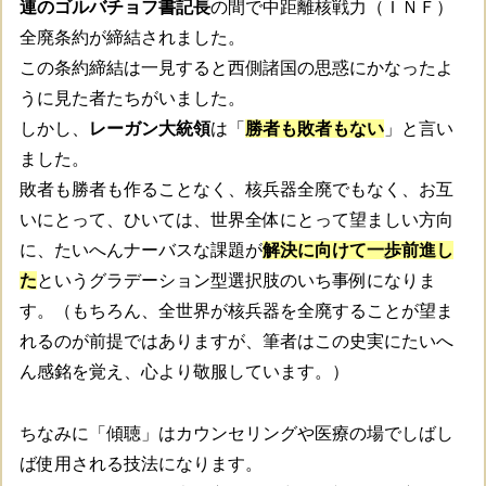
連のゴルバチョフ書記長
の間で中距離核戦力（ＩＮＦ）
全廃条約が締結されました。
この条約締結は一見すると西側諸国の思惑にかなったよ
うに見た者たちがいました。
しかし、
レーガン大統領
は「
勝者も敗者もない
」と言い
ました。
敗者も勝者も作ることなく、核兵器全廃でもなく、お互
いにとって、ひいては、世界全体にとって望ましい方向
に、たいへんナーバスな課題が
解決に向けて一歩前進し
た
というグラデーション型選択肢のいち事例になりま
す。（もちろん、全世界が核兵器を全廃することが望ま
れるのが前提ではありますが、筆者はこの史実にたいへ
ん感銘を覚え、心より敬服しています。）
ちなみに「傾聴」はカウンセリングや医療の場でしばし
ば使用される技法になります。