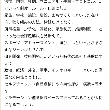
法律、内規、社則、マニュアル・手順・プロトコル、…
といった制度・ルール・仕組に加え、
家族、学校、施設、建設、まちづくり…といった在り
方、取り組みの方法、枠組だけでなく、
所得格差、少子化、高齢化、家族制度、婚姻制度、…と
いった社会課題解決も見据えて、
スポーツ、アミューズメント、遊び、…といったさまざ
まなジャンルも含んで、
研究開発、技術開発、…といった時代の牽引も基盤にす
えて、
政治、経済、外交、軍事、イデオロギー、…といった高
度な方向性とともに、
セルフチェック（自己点検）や方向性探求・模索→導出
を
グラデーション型選択肢ベースで行ってみることが大切
になるでしょう。