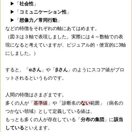
▶「
社会性
」
▶「
コミュニケーション性
」
▶「
想像力／常同行動
」
などの特徴をそれぞれの軸にあてはめます。
（図３は３軸で表現しました。実際には４～数軸での表
現になると考えていますが、ビジュアル的・便宜的に3軸
にしました。）
すると、「
αさん
」や「
βさん
」のようにスコア値がプロ
ットされるというものです。
人間の特徴はさまざまです。
多くの人が「
基準値
」や「診断名の
ない
範囲」（病名の
つかない領域）として定義している値は、
もっとも多くの人が存在している「
分布の集団
」に
該当
している
といえます。