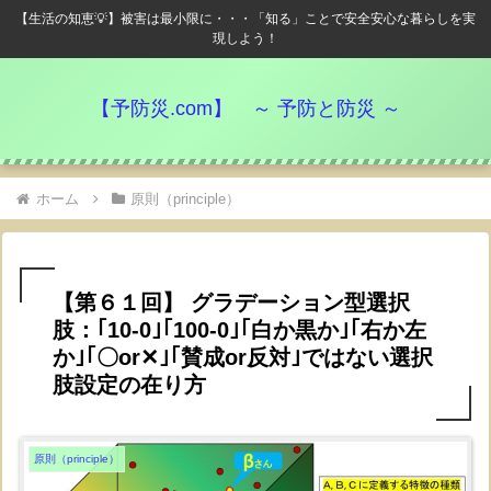
【生活の知恵💡】被害は最小限に・・・「知る」ことで安全安心な暮らしを実
現しよう！
【予防災.com】 ～ 予防と防災 ～
ホーム
原則（principle）
【第６１回】 グラデーション型選択
肢：｢10-0｣｢100-0｣｢白か黒か｣｢右か左
か｣｢〇or✕｣｢賛成or反対｣ではない選択
肢設定の在り方
原則（principle）