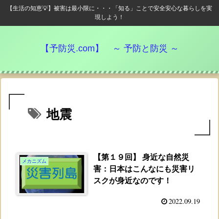
【生活の知恵💡】被害は最小限に・・・「知る」ことで安全安心な暮らしを実
現しよう！
【予防災.com】 ～ 予防と防災 ～
地震
【第１９回】 身近な自然災
メカニズム
害：日本はこんなにも災害リ
スクが身近なのです！
2022.09.19