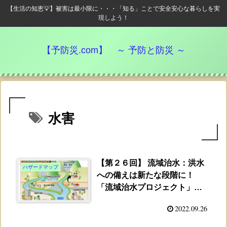
【生活の知恵💡】被害は最小限に・・・「知る」ことで安全安心な暮らしを実
現しよう！
【予防災.com】 ～ 予防と防災 ～
水害
【第２６回】 流域治水：洪水
ハザードマップ
への備えは新たな段階に！
「流域治水プロジェクト」は
始動しています。
2022.09.26